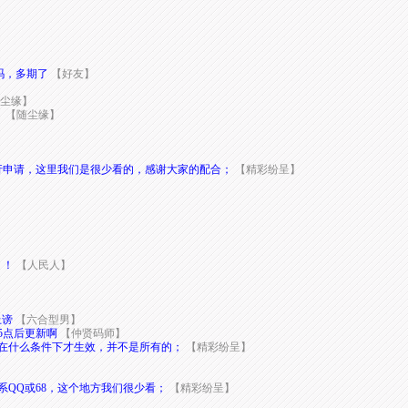
吗，多期了
【
好友
】
随尘缘
】
？
【
随尘缘
】
行申请，这里我们是很少看的，感谢大家的配合；
【
精彩纷呈
】
！！
【
人民人
】
上谤
【
六合型男
】
5点后更新啊
【
仲贤码师
】
在什么条件下才生效，并不是所有的；
【
精彩纷呈
】
系QQ或68，这个地方我们很少看；
【
精彩纷呈
】