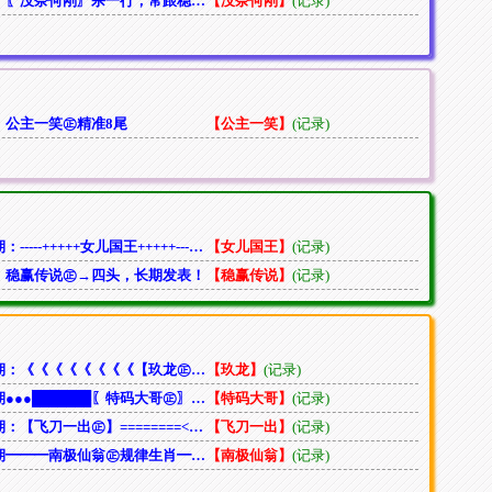
香港【064期错004】085期：〖没奈何刚〗杀一行，常跟稳赢！
【没奈何刚】
(记录)
期：公主一笑㊣精准8尾
【公主一笑】
(记录)
香港彩【036期错002】085期：-----+++++女儿国王+++++------无敌4头
【女儿国王】
(记录)
5期：稳赢传说㊣→四头，长期发表！
【稳赢传说】
(记录)
香港彩【021期错002】085期：《《《《《《《《【玖龙㊣】绝杀2肖！
【玖龙】
(记录)
香港彩【026期错002】085期●●●██████〖特码大哥㊣〗精准出肖██████●●●让庄家闻风丧胆！
【特码大哥】
(记录)
香港料【018期错000】085期：【飞刀一出㊣】========<最稳出肖>========每期开奖后即发表。。
【飞刀一出】
(记录)
香港彩【018期错001】085期━━━南极仙翁㊣规律生肖━━━稳定才是赢家；
【南极仙翁】
(记录)