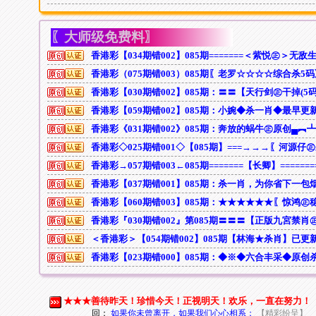
〖大师级免费料〗
＜香港彩＞【054期错002】085期【林海★杀肖】已更
★★★善待昨天！珍惜今天！正视明天！欢乐，一直在努力！
回：
如果你未曾离开，如果我们心心相系；
【
精彩纷呈
】