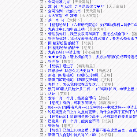
回：
全网最准九肖
【
天天富翁
】
回：
准 ψ(｀∇´)ψ准 九肖送给你づ❤️ど
【
天天富翁
】
回：
全网准到一批的九肖
【
天天富翁
】
回：
天天富翁 准 准准
【
天天富翁
】
回：
杀一肖 马
【
大树下
】
回：
【精彩纷呈】《六叔研究院㊣》发(25码)资料→能收币
回：
九肖连中15期申请上榜
【
普京大帝
】
回：
管理员你好，我巳发表满30期了，要怎么领金币？
【
回：
管理员你好，我巳发表满杀1肖30期了，要怎么领金币
回：
回 精彩纷呈 的帖子
【
想笑
】
回：
回 精彩纷呈 的帖子
【
想笑
】
回：
九肖15错1 申请上榜
【
小心谨慎
】
回：
★★★公告：请上榜的高手，务必加管理QQ或55号进
回：
管理员
【
想笑
】
回：
【想笑】通过了
【
精彩纷呈
】
回：
精彩纷呈 我怎么无法更新？
【
自然龙
】
回：
新澳门07期错0】 159期艾玲8尾
【
艾玲
】
回：
新澳门07期错0】 159期艾玲8尾
【
艾玲
】
回：
奇怪了，怎么我数据在回复这儿
【
艾玲
】
回：
澳门183期人民统计杀二肖：（020期对019）申请上板
回：
认证
【
艾玲
】
回：
发杀一肖一个月，能奖金币吗
【
想笑
】
回：
【想笑】有的，可联系管理员
【
精彩纷呈
】
回：
061==071期香港八肖==11全中停1==中端达标== 申请
回：
论坛规定次日上午九点前更新，为什么有高手直到下午
回：
【仲贤码师】请说明是哪位高手，还有就是你要看清楚
回：
己发杀一肖一个月，能奖金币吗
【
想笑
】
回：
管理员
【
想笑
】
回：
【想笑】已加上1888金币，尽量不要在这里留言，请联
回：
新澳门六合彩中特八肖00：00
【
木子焱
】