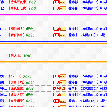
香港彩【028期错002】085期：━━━━━━━〖特码五点半㊣九肖中特〗━━━━━━实战发表。
【特码五点半】
(记录)
香港彩【036期错002】08
香港彩【040期错003】085期：今晚打老虎㊣经典九肖，已发表！
【今晚打老虎】
(记录)
香港彩〔036期错001〕085期：潮汕老头，发表37码中特，希望能帮助到大家
【潮汕老头】
(记录)
香港彩【023期错002】085期----------【渝合传奇】原创37码--------已更新！
【渝合传奇】
(记录)
【胡大飞】
(记录)
香港彩〖035期错003〗085期『小白白㊣』杀一行，最稳资料！
【小白白】
(记录)
香港彩【024期错001】0
香港彩〓020期错002〓085期＜创富十码＞杀一行，常跟稳赢！
【创富十码】
(记录)
香港『027期错002』085期＜绿色光束＞杀一行，开后即更新，鄙视跟风。
【绿色光束】
(记录)
香港［071期错005］085期：＜钦差大臣㊣＞杀一行，原创早更新！
【钦差大臣】
(记录)
香港（041期错002）085期〖今天明天㊣〗杀一行，开后即更新，鄙视跟风。
【今天明天】
(记录)