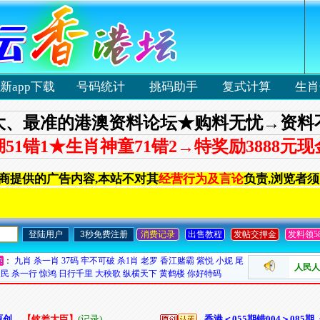
新app下载
号码统计
挑码助手
复式计算
生肖
大、最准的港澳资料论坛★购料无忧→资料
51错1★生肖神童71错2→特奖励3888元
商提供的广告内容,本站不对其
经营行为及言论
负责,浏览者
公告：
消费记录
出售教程
发帖交押金
发料领5
：
九肖
杀一肖
37码
牢不可破
杀1肖
老罗
香江赌霸
紫悦
小妮
尾
人民
人民
杀一行
惊鸿
日行千里
大秧歌
纵横天下
黄鹤楼
你好特码
周帝
好好
香港［071期错005］085期：＜钦差大臣㊣＞杀一行，原创早更新！
【钦差大臣】
(记录)
小熊