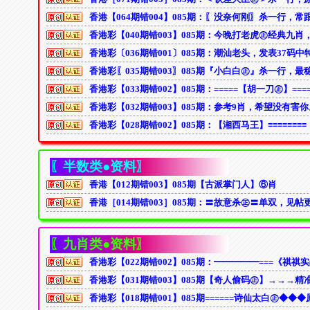
〖半数类●资料〗
香港【012期错003】085期【古派掌门人】⑥肖
香港［014期错003］085期：〓故意杀㊣〓单双，见帖
〖九肖类●资料〗