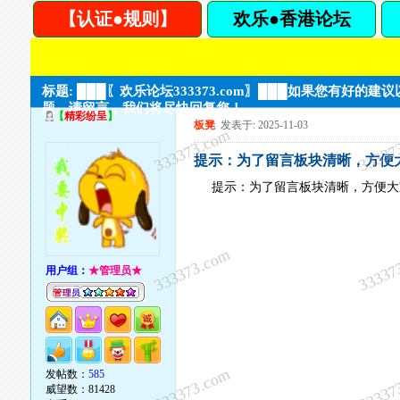
【认证●规则】
欢乐●香港论坛
标题: ███〖欢乐论坛333373.com〗███如果您有好的建
题，请留言，我们将尽快回复您！
【
精彩纷呈
】
板凳
发表于: 2025-11-03
333373.com
33337
提示：为了留言板块清晰，方便
提示：为了留言板块清晰，方便大
333373.com
33337
用户组：
★管理员★
333373.com
33337
发帖数：
585
威望数：81428