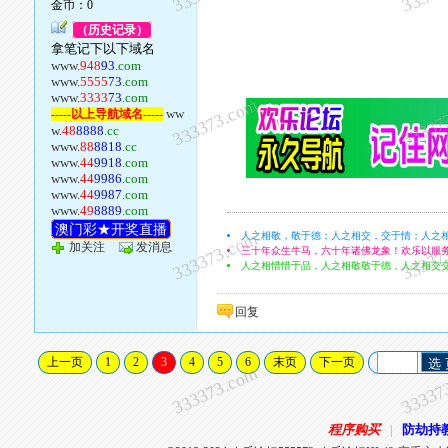
金币：0
（历史记录）
拿笔记下以下域名
www.
948
93
.com
www.
5555
73
.com
www.
3333
73
.com
333373.com
33337
ww
-----以上导航域名-----
w.
48
8888
.cc
www.
88
8818
.cc
www.
44
9918
.com
www.
44
9986
.com
www.
44
9987
.com
www.
49
8889
.com
澳门彩★开奖直播
333373.com
33337
人之相敬，敬于德；人之相交，交于情；人之
加关注
发消息
三十年众生牛马，六十年诸佛龙象！欢乐以服
人之相惜惜于品，人之相敬敬于德，人之相交
回复
上一页
1
2
3
4
5
6
末页
下一页
选
333373.com
33337
程序购买
防劫持
|