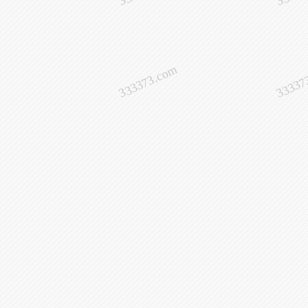
333373.com
33337