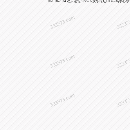
©2018-2024
欢乐论坛555573-欢乐论坛HL49-高
333373.com
33337
333373.com
33337
333373.com
33337