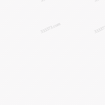
333373.com
33337