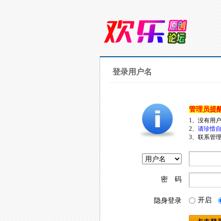
登录用户名
管理员提
1、没有用
2、
请珍惜自
3、联系管理
密 码
开启
隐身登录