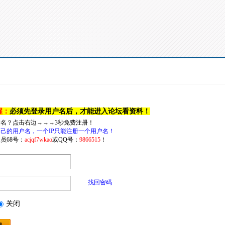
醒：
必须先登录用户名后，才能进入论坛看资料！
户名？点击右边→→→3秒免费注册！
己的用户名，一个IP只能注册一个用户名！
员68号：
acjqf7wkao
或QQ号：
9866515
！
找回密码
关闭