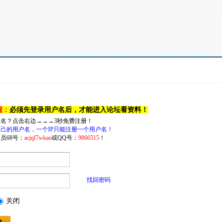
醒：
必须先登录用户名后，才能进入论坛看资料！
户名？点击右边→→→3秒免费注册！
己的用户名，一个IP只能注册一个用户名！
员68号：
acjqf7wkao
或QQ号：
9866515
！
找回密码
关闭