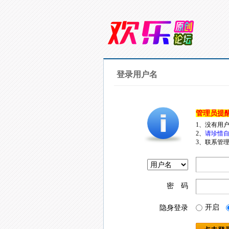
登录用户名
管理员提
1、没有用
2、
请珍惜自
3、联系管理
密 码
开启
隐身登录