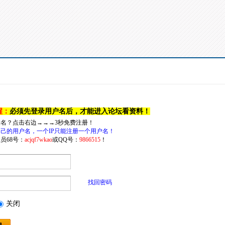
醒：
必须先登录用户名后，才能进入论坛看资料！
户名？点击右边→→→3秒免费注册！
己的用户名，一个IP只能注册一个用户名！
员68号：
acjqf7wkao
或QQ号：
9866515
！
找回密码
关闭