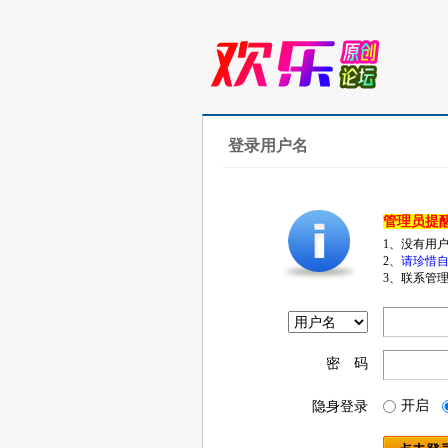
登录用户名
管理员提
1、没有用
2、
请珍惜自
3、联系管理
密 码
开启
隐身登录