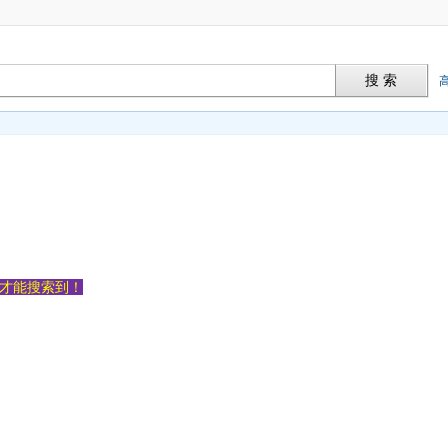
搜 索
容才能搜索到！