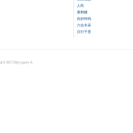
人民
黄鹤楼
你好特码
六合丰采
日行千里
al 0.381718(s) query 6,