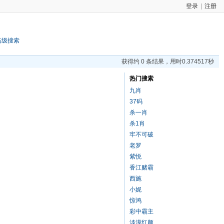
登录
|
注册
高级搜索
获得约 0 条结果，用时0.374517秒
热门搜索
九肖
37码
杀一肖
杀1肖
牢不可破
老罗
紫悦
香江赌霸
西施
小妮
惊鸿
彩中霸主
淡漠红颜