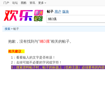
门户
论坛
图酷
资讯
更多
帖子
用户
版块
搜索
> 帖子
抱歉，没有找到与"
绱偊
"相关的帖子。
相关建议
：
1：看看输入的文字是否有误！
2：去掉可能不必要的字词或字符！
3：搜索资料帖子时，帖子的标题上（也称主题）必须要有的内