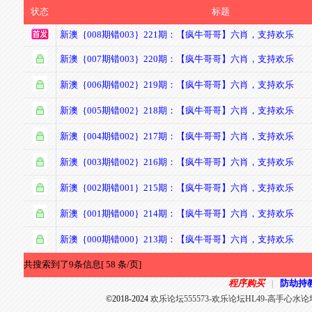
状态
标题
新澳｛008期错003｝221期：【疯牛哥哥】六肖，支持欢乐
新澳｛007期错003｝220期：【疯牛哥哥】六肖，支持欢乐
新澳｛006期错002｝219期：【疯牛哥哥】六肖，支持欢乐
新澳｛005期错002｝218期：【疯牛哥哥】六肖，支持欢乐
新澳｛004期错002｝217期：【疯牛哥哥】六肖，支持欢乐
新澳｛003期错002｝216期：【疯牛哥哥】六肖，支持欢乐
新澳｛002期错001｝215期：【疯牛哥哥】六肖，支持欢乐
新澳｛001期错000｝214期：【疯牛哥哥】六肖，支持欢乐
新澳｛000期错000｝213期：【疯牛哥哥】六肖，支持欢乐
共搜索到了9条信息[ 58 条/页]
程序购买
防劫持
|
©2018-2024
欢乐论坛555573-欢乐论坛HL49-高手心