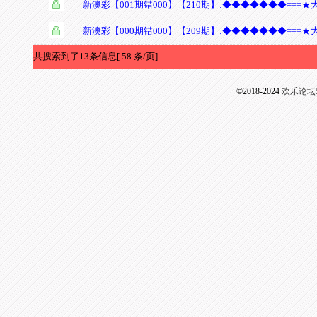
新澳彩【001期错000】【210期】:◆◆◆◆◆◆◆==
新澳彩【000期错000】【209期】:◆◆◆◆◆◆◆==
共搜索到了13条信息[ 58 条/页]
©2018-2024
欢乐论坛