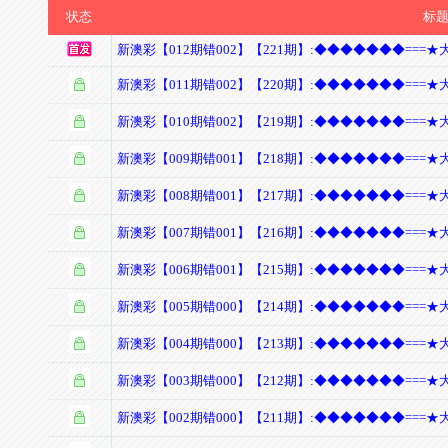
状态
标
新澳彩【012期错002】【221期】:◆◆◆◆◆◆◆==
新澳彩【011期错002】【220期】:◆◆◆◆◆◆◆==
新澳彩【010期错002】【219期】:◆◆◆◆◆◆◆==
新澳彩【009期错001】【218期】:◆◆◆◆◆◆◆==
新澳彩【008期错001】【217期】:◆◆◆◆◆◆◆==
新澳彩【007期错001】【216期】:◆◆◆◆◆◆◆==
新澳彩【006期错001】【215期】:◆◆◆◆◆◆◆==
新澳彩【005期错000】【214期】:◆◆◆◆◆◆◆==
新澳彩【004期错000】【213期】:◆◆◆◆◆◆◆==
新澳彩【003期错000】【212期】:◆◆◆◆◆◆◆==
新澳彩【002期错000】【211期】:◆◆◆◆◆◆◆==