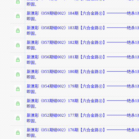
即固。
新澳彩《059期错002》184期【六合金路㊣】━━━━━绝杀
即固。
新澳彩《058期错002》183期【六合金路㊣】━━━━━绝杀
即固。
新澳彩《057期错002》182期【六合金路㊣】━━━━━绝杀
即固。
新澳彩《056期错002》181期【六合金路㊣】━━━━━绝杀
即固。
新澳彩《055期错002》180期【六合金路㊣】━━━━━绝杀
即固。
新澳彩《054期错002》179期【六合金路㊣】━━━━━绝杀
即固。
新澳彩《053期错002》178期【六合金路㊣】━━━━━绝杀
即固。
新澳彩《052期错002》177期【六合金路㊣】━━━━━绝杀
即固。
新澳彩《051期错002》176期【六合金路㊣】━━━━━绝杀
即固。