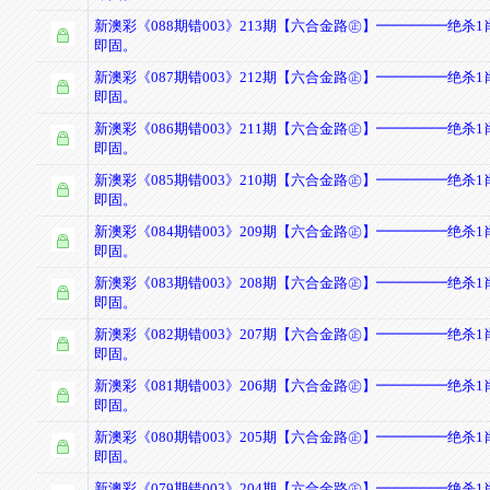
新澳彩《088期错003》213期【六合金路㊣】━━━━━绝杀
即固。
新澳彩《087期错003》212期【六合金路㊣】━━━━━绝杀
即固。
新澳彩《086期错003》211期【六合金路㊣】━━━━━绝杀
即固。
新澳彩《085期错003》210期【六合金路㊣】━━━━━绝杀
即固。
新澳彩《084期错003》209期【六合金路㊣】━━━━━绝杀
即固。
新澳彩《083期错003》208期【六合金路㊣】━━━━━绝杀
即固。
新澳彩《082期错003》207期【六合金路㊣】━━━━━绝杀
即固。
新澳彩《081期错003》206期【六合金路㊣】━━━━━绝杀
即固。
新澳彩《080期错003》205期【六合金路㊣】━━━━━绝杀
即固。
新澳彩《079期错003》204期【六合金路㊣】━━━━━绝杀