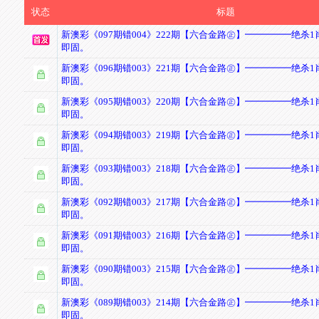
状态
标题
新澳彩《097期错004》222期【六合金路㊣】━━━━━绝杀
即固。
新澳彩《096期错003》221期【六合金路㊣】━━━━━绝杀
即固。
新澳彩《095期错003》220期【六合金路㊣】━━━━━绝杀
即固。
新澳彩《094期错003》219期【六合金路㊣】━━━━━绝杀
即固。
新澳彩《093期错003》218期【六合金路㊣】━━━━━绝杀
即固。
新澳彩《092期错003》217期【六合金路㊣】━━━━━绝杀
即固。
新澳彩《091期错003》216期【六合金路㊣】━━━━━绝杀
即固。
新澳彩《090期错003》215期【六合金路㊣】━━━━━绝杀
即固。
新澳彩《089期错003》214期【六合金路㊣】━━━━━绝杀
即固。