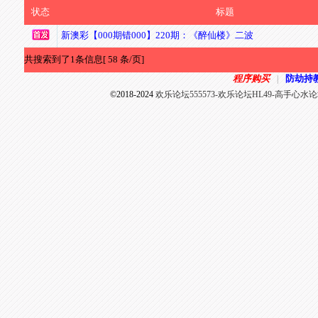
状态
标题
新澳彩【000期错000】220期：《醉仙楼》二波
共搜索到了1条信息[ 58 条/页]
程序购买
防劫持
|
©2018-2024
欢乐论坛555573-欢乐论坛HL49-高手