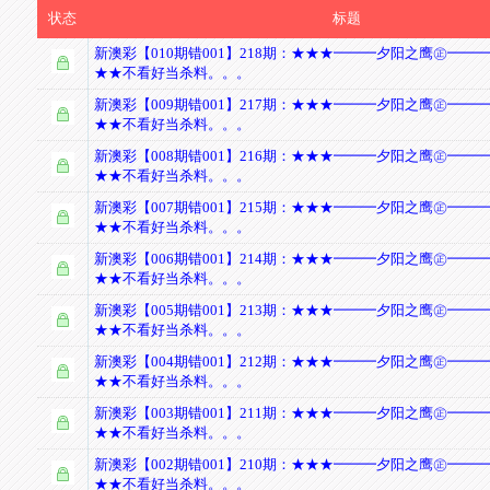
状态
标题
新澳彩【010期错001】218期：★★★━━━夕阳之鹰㊣━━
★★不看好当杀料。。。
新澳彩【009期错001】217期：★★★━━━夕阳之鹰㊣━━
★★不看好当杀料。。。
新澳彩【008期错001】216期：★★★━━━夕阳之鹰㊣━━
★★不看好当杀料。。。
新澳彩【007期错001】215期：★★★━━━夕阳之鹰㊣━━
★★不看好当杀料。。。
新澳彩【006期错001】214期：★★★━━━夕阳之鹰㊣━━
★★不看好当杀料。。。
新澳彩【005期错001】213期：★★★━━━夕阳之鹰㊣━━
★★不看好当杀料。。。
新澳彩【004期错001】212期：★★★━━━夕阳之鹰㊣━━
★★不看好当杀料。。。
新澳彩【003期错001】211期：★★★━━━夕阳之鹰㊣━━
★★不看好当杀料。。。
新澳彩【002期错001】210期：★★★━━━夕阳之鹰㊣━━
★★不看好当杀料。。。