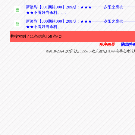
新澳彩【001期错000】209期：★★★━━━夕阳之鹰㊣━━
★★不看好当杀料。。。
新澳彩【000期错000】208期：★★★━━━夕阳之鹰㊣━━
★★不看好当杀料。。。
共搜索到了11条信息[ 58 条/页]
程序购买
防劫持
|
©2018-2024
欢乐论坛555573-欢乐论坛HL49-高手心