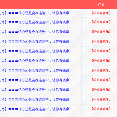
题
作者
稳赢九肖】〓〓〓信心还是会在连连中，让你有钱赚！
【码仙在欢乐】
稳赢九肖】〓〓〓信心还是会在连连中，让你有钱赚！
【码仙在欢乐】
稳赢九肖】〓〓〓信心还是会在连连中，让你有钱赚！
【码仙在欢乐】
稳赢九肖】〓〓〓信心还是会在连连中，让你有钱赚！
【码仙在欢乐】
稳赢九肖】〓〓〓信心还是会在连连中，让你有钱赚！
【码仙在欢乐】
稳赢九肖】〓〓〓信心还是会在连连中，让你有钱赚！
【码仙在欢乐】
稳赢九肖】〓〓〓信心还是会在连连中，让你有钱赚！
【码仙在欢乐】
稳赢九肖】〓〓〓信心还是会在连连中，让你有钱赚！
【码仙在欢乐】
稳赢九肖】〓〓〓信心还是会在连连中，让你有钱赚！
【码仙在欢乐】
稳赢九肖】〓〓〓信心还是会在连连中，让你有钱赚！
【码仙在欢乐】
稳赢九肖】〓〓〓信心还是会在连连中，让你有钱赚！
【码仙在欢乐】