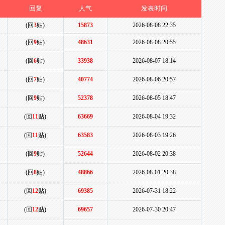
回复
人气
发表时间
(回
3
贴)
15873
2026-08-08 22:35
(回
9
贴)
48631
2026-08-08 20:55
(回
6
贴)
33938
2026-08-07 18:14
(回
7
贴)
40774
2026-08-06 20:57
(回
9
贴)
52378
2026-08-05 18:47
(回
11
贴)
63669
2026-08-04 19:32
(回
11
贴)
63583
2026-08-03 19:26
(回
9
贴)
52644
2026-08-02 20:38
(回
8
贴)
48866
2026-08-01 20:38
(回
12
贴)
69385
2026-07-31 18:22
(回
12
贴)
69657
2026-07-30 20:47