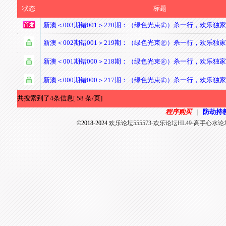
状态
标题
新澳＜003期错001＞220期：（绿色光束㊣）杀一行，欢乐独
新澳＜002期错001＞219期：（绿色光束㊣）杀一行，欢乐独
新澳＜001期错000＞218期：（绿色光束㊣）杀一行，欢乐独
新澳＜000期错000＞217期：（绿色光束㊣）杀一行，欢乐独
共搜索到了4条信息[ 58 条/页]
程序购买
防劫持
|
©2018-2024
欢乐论坛555573-欢乐论坛HL49-高手心