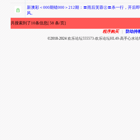
新澳彩＜000期错000＞212期：〓雨后芙蓉㊣〓杀一行，开后
风。
共搜索到了10条信息[ 58 条/页]
程序购买
防劫持
|
©2018-2024
欢乐论坛555573-欢乐论坛HL49-高手心