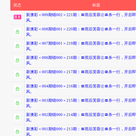
状态
标题
新澳彩＜009期错002＞221期：〓雨后芙蓉㊣〓杀一行，开后
风。
新澳彩＜008期错001＞220期：〓雨后芙蓉㊣〓杀一行，开后
风。
新澳彩＜007期错001＞219期：〓雨后芙蓉㊣〓杀一行，开后
风。
新澳彩＜006期错000＞218期：〓雨后芙蓉㊣〓杀一行，开后
风。
新澳彩＜005期错000＞217期：〓雨后芙蓉㊣〓杀一行，开后
风。
新澳彩＜004期错000＞216期：〓雨后芙蓉㊣〓杀一行，开后
风。
新澳彩＜003期错000＞215期：〓雨后芙蓉㊣〓杀一行，开后
风。
新澳彩＜002期错000＞214期：〓雨后芙蓉㊣〓杀一行，开后
风。
新澳彩＜001期错000＞213期：〓雨后芙蓉㊣〓杀一行，开后
风。