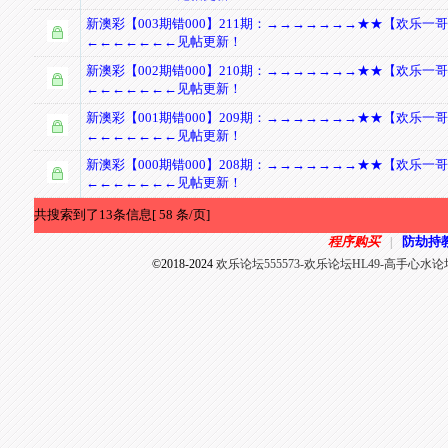
新澳彩【003期错000】211期：→→→→→→→★★【欢乐一
←←←←←←←见帖更新！
新澳彩【002期错000】210期：→→→→→→→★★【欢乐一
←←←←←←←见帖更新！
新澳彩【001期错000】209期：→→→→→→→★★【欢乐一
←←←←←←←见帖更新！
新澳彩【000期错000】208期：→→→→→→→★★【欢乐一
←←←←←←←见帖更新！
共搜索到了13条信息[ 58 条/页]
程序购买
防劫持
|
©2018-2024
欢乐论坛555573-欢乐论坛HL49-高手心