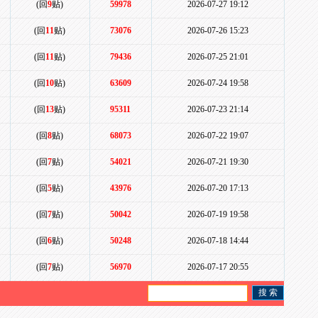
(回
9
贴)
59978
2026-07-27 19:12
(回
11
贴)
73076
2026-07-26 15:23
(回
11
贴)
79436
2026-07-25 21:01
(回
10
贴)
63609
2026-07-24 19:58
(回
13
贴)
95311
2026-07-23 21:14
(回
8
贴)
68073
2026-07-22 19:07
(回
7
贴)
54021
2026-07-21 19:30
(回
5
贴)
43976
2026-07-20 17:13
(回
7
贴)
50042
2026-07-19 19:58
(回
6
贴)
50248
2026-07-18 14:44
(回
7
贴)
56970
2026-07-17 20:55