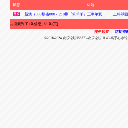
状态
标题
新澳｛000期错000｝218期『笨羊羊』三半单双━━━上料即
共搜索到了1条信息[ 58 条/页]
程序购买
防劫持
|
©2018-2024
欢乐论坛555573-欢乐论坛HL49-高手