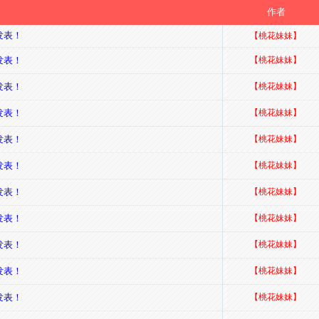
题
作者
发表！
【桃花妹妹】
发表！
【桃花妹妹】
发表！
【桃花妹妹】
发表！
【桃花妹妹】
发表！
【桃花妹妹】
发表！
【桃花妹妹】
发表！
【桃花妹妹】
发表！
【桃花妹妹】
发表！
【桃花妹妹】
发表！
【桃花妹妹】
发表！
【桃花妹妹】