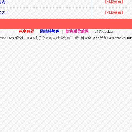
发表！
【桃花妹妹】
发表！
【桃花妹妹】
程序购买
防劫持教程
防失联导航网
|
|
|
清除Cookies
555573-欢乐论坛HL49-高手心水论坛精准免费正版资料大全
版权所有 Gzip enabled
Tot