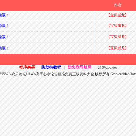
题
作者
稳赢！
【宝贝威龙】
稳赢！
【宝贝威龙】
稳赢！
【宝贝威龙】
稳赢！
【宝贝威龙】
程序购买
防劫持教程
防失联导航网
|
|
|
清除Cookies
555573-欢乐论坛HL49-高手心水论坛精准免费正版资料大全
版权所有 Gzip enabled
Tot