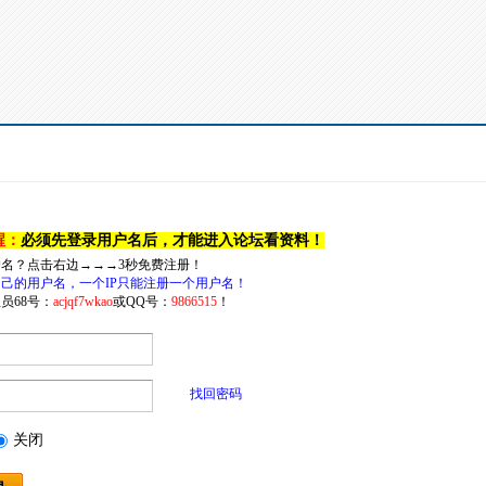
醒：
必须先登录用户名后，才能进入论坛看资料！
户名？点击右边→→→3秒免费注册！
己的用户名，一个IP只能注册一个用户名！
员68号：
acjqf7wkao
或QQ号：
9866515
！
找回密码
关闭