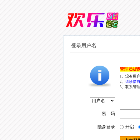
登录用户名
管理员提
1、没有用
2、
请珍惜自
3、联系管理
密 码
开启
隐身登录